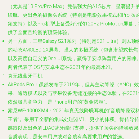
（尤其是13 Pro/Pro Max）凭借强大的A15芯片、显著提升
续航、更出色的摄像头系统（特别是电影效果模式和ProRes
频支持）以及Pro机型上备受好评的120Hz ProMotion屏幕
供了全面且均衡的顶级体验。
另一方面，
三星Galaxy S21系列
（特别是S21 Ultra）则以顶
的动态AMOLED 2X屏幕、强大的多摄系统（包含潜望式长焦
以及高度自定义的One UI系统，赢得了安卓阵营用户的青睐
两者代表了iOS与安卓生态在2021年的最高水准。
真无线蓝牙耳机
AirPods Pro
：虽然发布于2019年，但其主动降噪（ANC）效
果、通透模式以及与苹果设备无缝连接的生态体验，在2021
依然极具竞争力，是iPhone用户的“黄金搭档”。
索尼WF-1000XM4
：2021年真无线降噪耳机的“音质降噪双
王者”。采用了全新的集成处理器V1、更小的体积、骨传导
感器以及出色的LDAC蓝牙编码支持，提供了顶尖的降噪效果
音质表现，是安卓用户或对音质有高要求用户的首选。