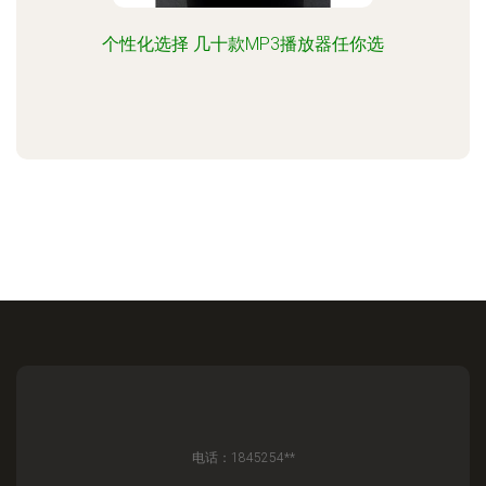
个性化选择 几十款MP3播放器任你选
电话：1845254**