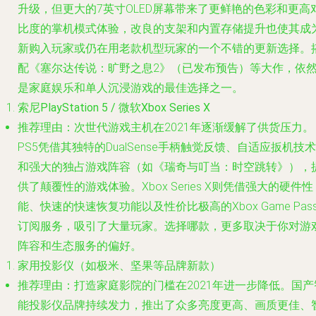
升级，但更大的7英寸OLED屏幕带来了更鲜艳的色彩和更高
比度的掌机模式体验，改良的支架和内置存储提升也使其成
新购入玩家或仍在用老款机型玩家的一个不错的更新选择。
配《塞尔达传说：旷野之息2》（已发布预告）等大作，依
是家庭娱乐和单人沉浸游戏的最佳选择之一。
索尼PlayStation 5 / 微软Xbox Series X
推荐理由
：次世代游戏主机在2021年逐渐缓解了供货压力。
PS5凭借其独特的DualSense手柄触觉反馈、自适应扳机技术
和强大的独占游戏阵容（如《瑞奇与叮当：时空跳转》），
供了颠覆性的游戏体验。Xbox Series X则凭借强大的硬件性
能、快速的快速恢复功能以及性价比极高的Xbox Game Pas
订阅服务，吸引了大量玩家。选择哪款，更多取决于你对游
阵容和生态服务的偏好。
家用投影仪（如极米、坚果等品牌新款）
推荐理由
：打造家庭影院的门槛在2021年进一步降低。国产
能投影仪品牌持续发力，推出了众多亮度更高、画质更佳、