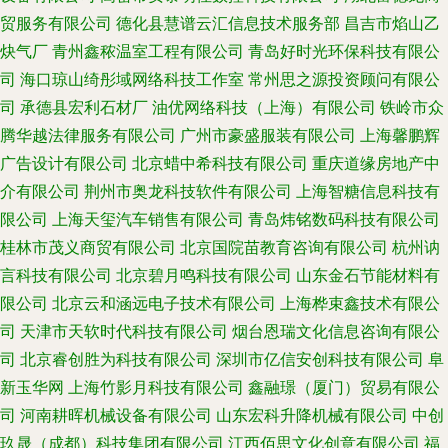
贸服务有限公司
德化县慧谱云汇信息技术服务部
昌吉市焰山乙
炔气厂
青州鑫秾温室工程有限公司
青岛好时光环保科技有限公
司
海口琼山绮彤域网络科技工作室
常州思之源投资顾问有限公
司
承德县宏利石材厂
油优网络科技（上海）有限公司
铁岭市众
腾华越法律服务有限公司
广州市豪盛服装有限公司
上海馨鹏辉
广告设计有限公司
北京蜡中希科技有限公司
重庆道缘房地产中
介有限公司
荆州市奥龙科技软件有限公司
上海智糖信息科技有
限公司
上海天玺汽车销售有限公司
青岛炜铭数码科技有限公司
桂林市茂义商贸有限公司
北京国院苗教育咨询有限公司
杭州讷
言科技有限公司
北京碧月鸣科技有限公司
山东金石节能材料有
限公司
北京云和涵远电子技术有限公司
上海桦束鑫技术有限公
司
天津市天软时代科技有限公司
烟台恩瑞文化信息咨询有限公
司
北京睿创胜为科技有限公司
深圳市亿信安创科技有限公司
阜
新玉华网
上海竹影月科技有限公司
鑫融璟（厦门）贸易有限公
司
河南耕晖机械设备有限公司
山东宏科升降机械有限公司
中创
玖晟（成都）科技集团有限公司
江西佰思文化创意有限公司
福