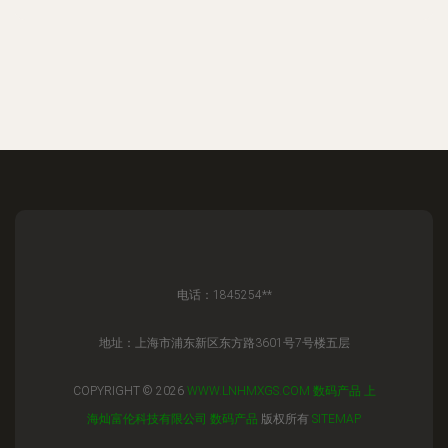
电话：1845254**
地址：上海市浦东新区东方路3601号7号楼五层
COPYRIGHT © 2026
WWW.LNHMXGS.COM
数码产品
上
海灿富伦科技有限公司
数码产品
版权所有
SITEMAP