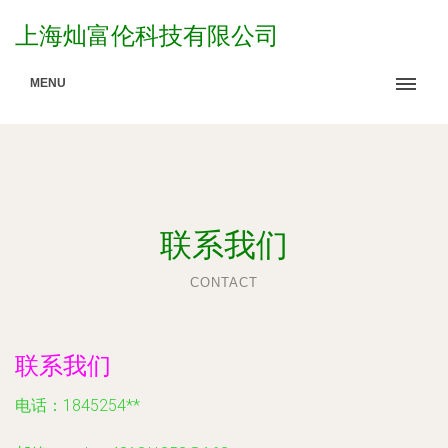
上海灿富伦科技有限公司
MENU
联系我们
CONTACT
联系我们
电话：1845254**