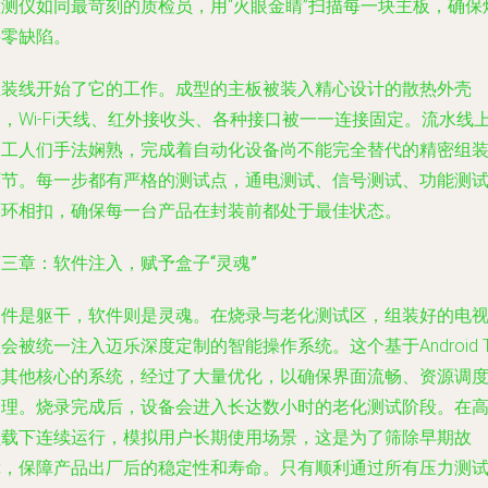
检测仪如同最苛刻的质检员，用“火眼金睛”扫描每一块主板，确保
接零缺陷。
组装线开始了它的工作。成型的主板被装入精心设计的散热外壳
，Wi-Fi天线、红外接收头、各种接口被一一连接固定。流水线
的工人们手法娴熟，完成着自动化设备尚不能完全替代的精密组
环节。每一步都有严格的测试点，通电测试、信号测试、功能测
环环相扣，确保每一台产品在封装前都处于最佳状态。
三章：软件注入，赋予盒子“灵魂”
硬件是躯干，软件则是灵魂。在烧录与老化测试区，组装好的电
会被统一注入迈乐深度定制的智能操作系统。这个基于Android 
或其他核心的系统，经过了大量优化，以确保界面流畅、资源调
合理。烧录完成后，设备会进入长达数小时的老化测试阶段。在
负载下连续运行，模拟用户长期使用场景，这是为了筛除早期故
障，保障产品出厂后的稳定性和寿命。只有顺利通过所有压力测