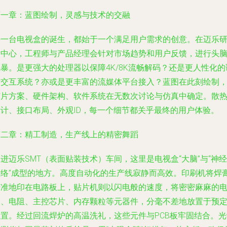
第一章：蓝图绘制，灵感与技术的交融
每一台电视盒的诞生，都始于一个满足用户需求的创意。在迈乐
发中心，工程师与产品经理会针对市场趋势和用户反馈，进行头
暴。是更强大的处理器以保障4K/8K流畅解码？还是更人性化的
音交互系统？亦或是更丰富的流媒体平台接入？蓝图在此刻绘制
芯片方案、硬件架构、软件系统在无数次讨论与仿真中确定。散
设计、接口布局、外观ID，每一个细节都关乎最终的用户体验。
第二章：精工制造，生产线上的精密舞蹈
进迈乐SMT（表面贴装技术）车间，这里是电视盒“大脑”与“神经
网络”成型的地方。高度自动化的生产线寂静而高效。印刷机将焊
精准地印在电路板上，贴片机则以闪电般的速度，将密密麻麻的
容、电阻、主控芯片、内存颗粒等元器件，分毫不差地放置于预
位置。经过回流焊炉的高温洗礼，这些元件与PCB板牢固结合。光