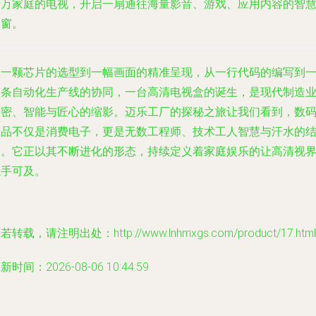
千万家庭的电视，开启一扇通往海量影音、游戏、应用内容的智
之窗。
从一颗芯片的选型到一幅画面的精准呈现，从一行代码的编写到
整条自动化生产线的协同，一台高清电视盒的诞生，是现代制造
精密、智能与匠心的缩影。迈乐工厂的探秘之旅让我们看到，数
产品不仅是消费电子，更是无数工程师、技术工人智慧与汗水的
晶。它正以其不断进化的形态，持续定义着家庭娱乐的让高清视
触手可及。
若转载，请注明出处：http://www.lnhmxgs.com/product/17.html
新时间：2026-08-06 10:44:59