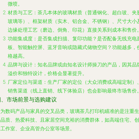
微喷。
材质与工艺
：茶几本体的玻璃材质（普通钢化、超白玻、夹
玻璃等）、框架材质（实木、铝合金、不锈钢）、尺寸大小
边缘处理工艺（磨边、倒角、印花）直接关系到成本和售价
功能集成度
：是否集成扫描、复印功能？是否配备无线充电
板、智能触控屏、蓝牙音响或隐藏式储物空间？功能越多，
格越高。
品牌与设计
：知名品牌或由知名设计师操刀的产品，因其品
溢价和独特设计，价格会显著提升。
厂家定位与渠道
：生产厂家的定位（大众消费或高端定制）
销售渠道（线上直销、线下体验店）也会影响最终市场售价
四、市场前景与选购建议
作为数码产品与家具的交叉品类，玻璃茶几打印机瞄准的是注重
活品质、热爱科技、且家居空间充裕的消费群体，如高端住宅、
意工作室、企业高管办公室等场景。